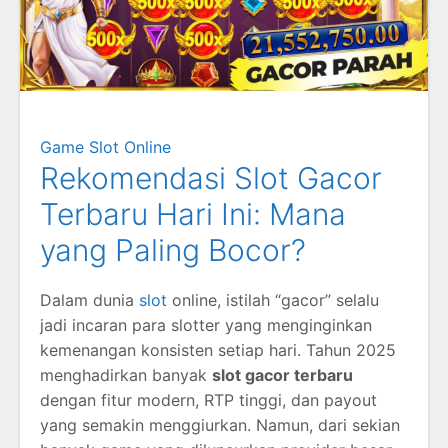
Game Slot Online
Rekomendasi Slot Gacor
Terbaru Hari Ini: Mana
yang Paling Bocor?
Dalam dunia
slot
online, istilah “gacor” selalu
jadi incaran para slotter yang menginginkan
kemenangan konsisten setiap hari. Tahun 2025
menghadirkan banyak
slot gacor terbaru
dengan fitur modern, RTP tinggi, dan payout
yang semakin menggiurkan. Namun, dari sekian