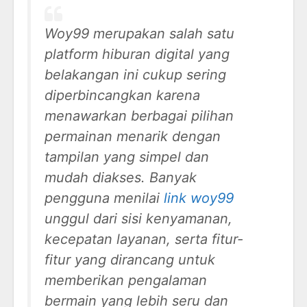
Woy99 merupakan salah satu
platform hiburan digital yang
belakangan ini cukup sering
diperbincangkan karena
menawarkan berbagai pilihan
permainan menarik dengan
tampilan yang simpel dan
mudah diakses. Banyak
pengguna menilai
link woy99
unggul dari sisi kenyamanan,
kecepatan layanan, serta fitur-
fitur yang dirancang untuk
memberikan pengalaman
bermain yang lebih seru dan