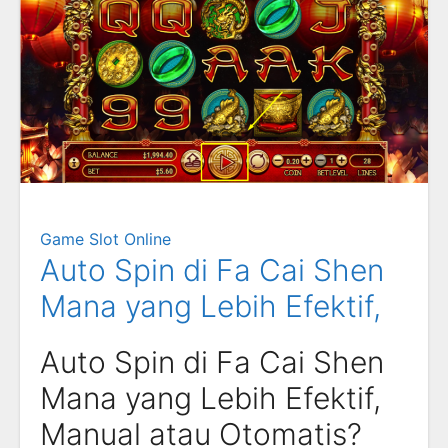
Game Slot Online
Auto Spin di Fa Cai Shen
Mana yang Lebih Efektif,
Auto Spin di Fa Cai Shen
Mana yang Lebih Efektif,
Manual atau Otomatis?