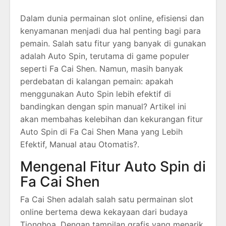
Dalam dunia permainan slot online, efisiensi dan
kenyamanan menjadi dua hal penting bagi para
pemain. Salah satu fitur yang banyak di gunakan
adalah Auto Spin, terutama di game populer
seperti Fa Cai Shen. Namun, masih banyak
perdebatan di kalangan pemain: apakah
menggunakan Auto Spin lebih efektif di
bandingkan dengan spin manual? Artikel ini
akan membahas kelebihan dan kekurangan fitur
Auto Spin di Fa Cai Shen Mana yang Lebih
Efektif, Manual atau Otomatis?.
Mengenal Fitur Auto Spin di
Fa Cai Shen
Fa Cai Shen adalah salah satu permainan slot
online bertema dewa kekayaan dari budaya
Tionghoa. Dengan tampilan grafis yang menarik