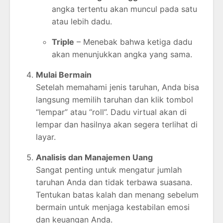
angka tertentu akan muncul pada satu
atau lebih dadu.
Triple
– Menebak bahwa ketiga dadu
akan menunjukkan angka yang sama.
Mulai Bermain
Setelah memahami jenis taruhan, Anda bisa
langsung memilih taruhan dan klik tombol
“lempar” atau “roll”. Dadu virtual akan di
lempar dan hasilnya akan segera terlihat di
layar.
Analisis dan Manajemen Uang
Sangat penting untuk mengatur jumlah
taruhan Anda dan tidak terbawa suasana.
Tentukan batas kalah dan menang sebelum
bermain untuk menjaga kestabilan emosi
dan keuangan Anda.