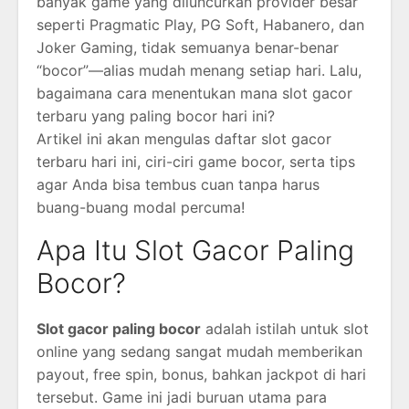
banyak game yang diluncurkan provider besar
seperti Pragmatic Play, PG Soft, Habanero, dan
Joker Gaming, tidak semuanya benar-benar
“bocor”—alias mudah menang setiap hari. Lalu,
bagaimana cara menentukan mana slot gacor
terbaru yang paling bocor hari ini?
Artikel ini akan mengulas daftar slot gacor
terbaru hari ini, ciri-ciri game bocor, serta tips
agar Anda bisa tembus cuan tanpa harus
buang-buang modal percuma!
Apa Itu Slot Gacor Paling
Bocor?
Slot gacor paling bocor
adalah istilah untuk slot
online yang sedang sangat mudah memberikan
payout, free spin, bonus, bahkan jackpot di hari
tersebut. Game ini jadi buruan utama para