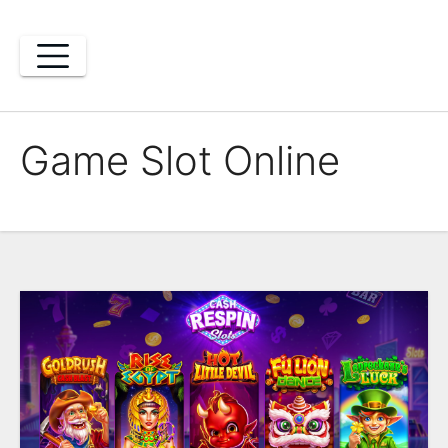
Skip
to
content
Game Slot Online