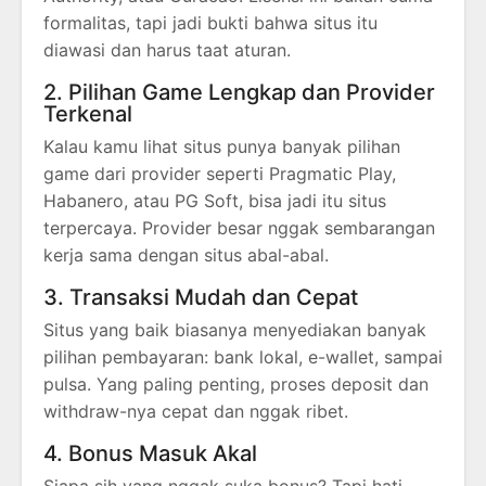
formalitas, tapi jadi bukti bahwa situs itu
diawasi dan harus taat aturan.
2. Pilihan Game Lengkap dan Provider
Terkenal
Kalau kamu lihat situs punya banyak pilihan
game dari provider seperti Pragmatic Play,
Habanero, atau PG Soft, bisa jadi itu situs
terpercaya. Provider besar nggak sembarangan
kerja sama dengan situs abal-abal.
3. Transaksi Mudah dan Cepat
Situs yang baik biasanya menyediakan banyak
pilihan pembayaran: bank lokal, e-wallet, sampai
pulsa. Yang paling penting, proses deposit dan
withdraw-nya cepat dan nggak ribet.
4. Bonus Masuk Akal
Siapa sih yang nggak suka bonus? Tapi hati-