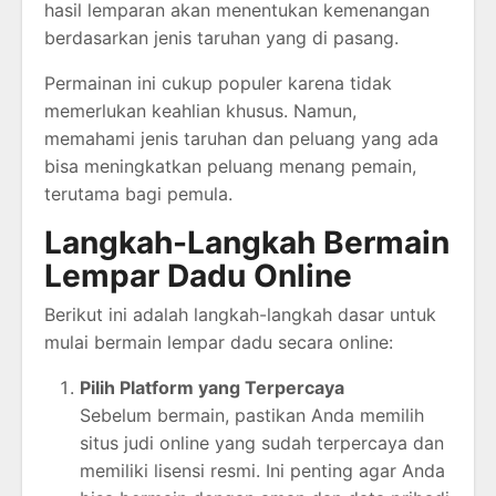
hasil lemparan akan menentukan kemenangan
berdasarkan jenis taruhan yang di pasang.
Permainan ini cukup populer karena tidak
memerlukan keahlian khusus. Namun,
memahami jenis taruhan dan peluang yang ada
bisa meningkatkan peluang menang pemain,
terutama bagi pemula.
Langkah-Langkah Bermain
Lempar Dadu Online
Berikut ini adalah langkah-langkah dasar untuk
mulai bermain lempar dadu secara online:
Pilih Platform yang Terpercaya
Sebelum bermain, pastikan Anda memilih
situs judi online yang sudah terpercaya dan
memiliki lisensi resmi. Ini penting agar Anda