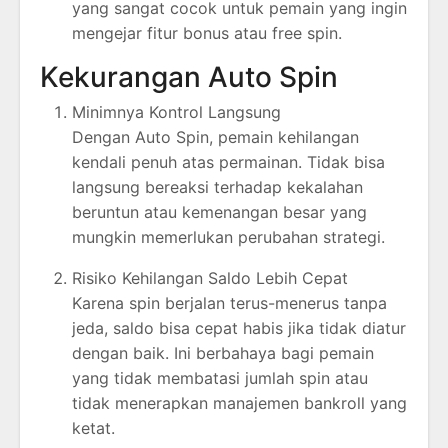
yang sangat cocok untuk pemain yang ingin
mengejar fitur bonus atau free spin.
Kekurangan Auto Spin
Minimnya Kontrol Langsung
Dengan Auto Spin, pemain kehilangan
kendali penuh atas permainan. Tidak bisa
langsung bereaksi terhadap kekalahan
beruntun atau kemenangan besar yang
mungkin memerlukan perubahan strategi.
Risiko Kehilangan Saldo Lebih Cepat
Karena spin berjalan terus-menerus tanpa
jeda, saldo bisa cepat habis jika tidak diatur
dengan baik. Ini berbahaya bagi pemain
yang tidak membatasi jumlah spin atau
tidak menerapkan manajemen bankroll yang
ketat.