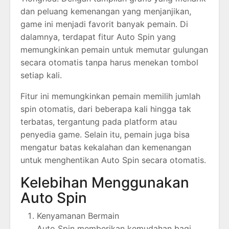
dan peluang kemenangan yang menjanjikan,
game ini menjadi favorit banyak pemain. Di
dalamnya, terdapat fitur Auto Spin yang
memungkinkan pemain untuk memutar gulungan
secara otomatis tanpa harus menekan tombol
setiap kali.
Fitur ini memungkinkan pemain memilih jumlah
spin otomatis, dari beberapa kali hingga tak
terbatas, tergantung pada platform atau
penyedia game. Selain itu, pemain juga bisa
mengatur batas kekalahan dan kemenangan
untuk menghentikan Auto Spin secara otomatis.
Kelebihan Menggunakan
Auto Spin
Kenyamanan Bermain
Auto Spin memberikan kemudahan bagi