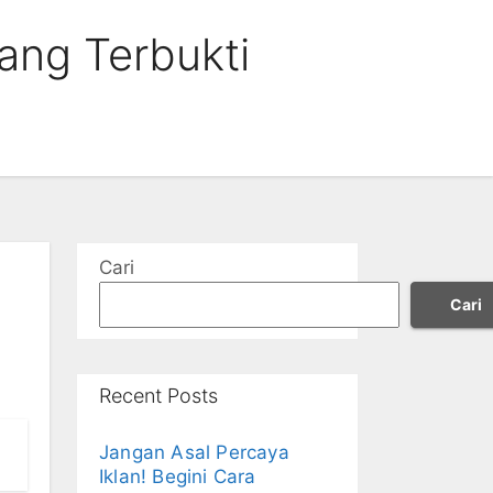
ang Terbukti
Cari
Cari
Recent Posts
Jangan Asal Percaya
Iklan! Begini Cara