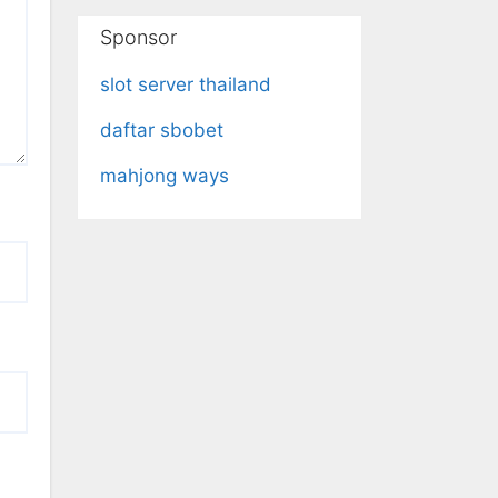
Sponsor
slot server thailand
daftar sbobet
mahjong ways