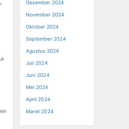
Desember 2024
n
November 2024
Oktober 2024
September 2024
Agustus 2024
uk
Juli 2024
Juni 2024
Mei 2024
April 2024
leh
Maret 2024