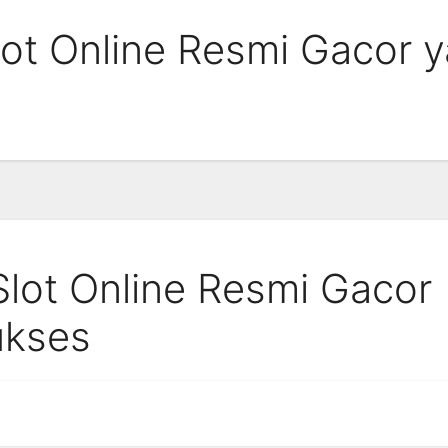
lot Online Resmi Gacor y
Slot Online Resmi Gacor
ukses