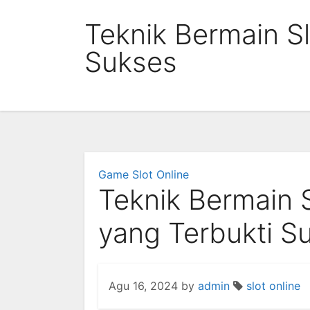
Skip
Teknik Bermain S
to
content
Sukses
Game Slot Online
Teknik Bermain 
yang Terbukti S
Agu 16, 2024
by
admin
slot online