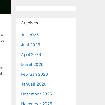
Archives
 di
Juli 2026
ses
Juni 2026
April 2026
Maret 2026
ne.
itu,
Februari 2026
Januari 2026
Desember 2025
November 2025