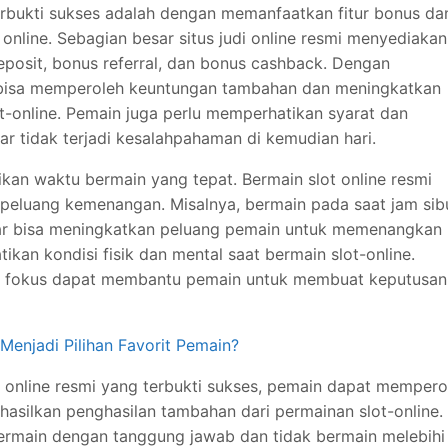
terbukti sukses adalah dengan memanfaatkan fitur bonus da
 online. Sebagian besar situs judi online resmi menyediakan
posit, bonus referral, dan bonus cashback. Dengan
bisa memperoleh keuntungan tambahan dan meningkatkan
-online. Pemain juga perlu memperhatikan syarat dan
ar tidak terjadi kesalahpahaman di kemudian hari.
ikan waktu bermain yang tepat. Bermain slot online resmi
 peluang kemenangan. Misalnya, bermain pada saat jam sib
uar bisa meningkatkan peluang pemain untuk memenangkan
kan kondisi fisik dan mental saat bermain slot-online.
ap fokus dapat membantu pemain untuk membuat keputusan
Menjadi Pilihan Favorit Pemain?
 online resmi yang terbukti sukses, pemain dapat mempero
asilkan penghasilan tambahan dari permainan slot-online.
bermain dengan tanggung jawab dan tidak bermain melebihi