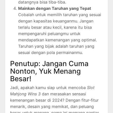
datangnya bisa tiba-tiba.
Mainkan dengan Taruhan yang Tepat
Cobalah untuk memilih taruhan yang sesuai
dengan kapasitas keuanganmu. Jangan
terlalu besar atau kecil, karena itu bisa
mempengaruhi peluangmu untuk
mendapatkan kemenangan yang optimal.
Taruhan yang bijak adalah taruhan yang
sesuai dengan pola permainanmu.
Penutup: Jangan Cuma
Nonton, Yuk Menang
Besar!
Jadi, apakah kamu siap untuk mencoba
Slot
Mahjong Wins 3
dan merasakan sensasi
kemenangan besar di 2024? Dengan fitur-fitur
menarik, desain yang memikat, dan peluang
besar untuk menang, game ini memang pantas