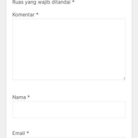
Ruas yang wajib ditandai
*
Komentar
*
Nama
*
Email
*