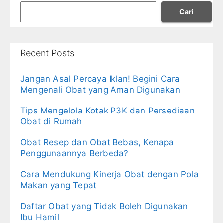
Cari
Recent Posts
Jangan Asal Percaya Iklan! Begini Cara
Mengenali Obat yang Aman Digunakan
Tips Mengelola Kotak P3K dan Persediaan
Obat di Rumah
Obat Resep dan Obat Bebas, Kenapa
Penggunaannya Berbeda?
Cara Mendukung Kinerja Obat dengan Pola
Makan yang Tepat
Daftar Obat yang Tidak Boleh Digunakan
Ibu Hamil