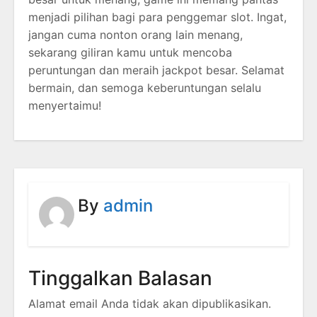
menjadi pilihan bagi para penggemar slot. Ingat,
jangan cuma nonton orang lain menang,
sekarang giliran kamu untuk mencoba
peruntungan dan meraih jackpot besar. Selamat
bermain, dan semoga keberuntungan selalu
menyertaimu!
By
admin
Tinggalkan Balasan
Alamat email Anda tidak akan dipublikasikan.