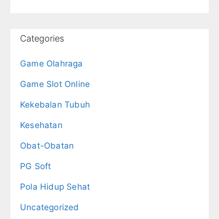
Categories
Game Olahraga
Game Slot Online
Kekebalan Tubuh
Kesehatan
Obat-Obatan
PG Soft
Pola Hidup Sehat
Uncategorized