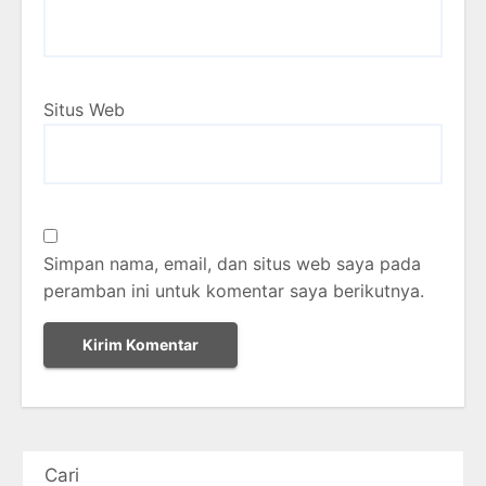
Situs Web
Simpan nama, email, dan situs web saya pada
peramban ini untuk komentar saya berikutnya.
Cari