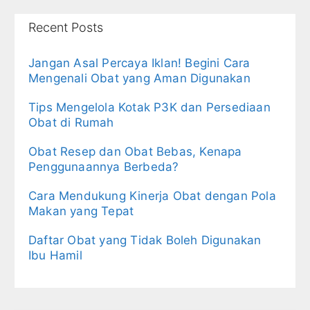
Recent Posts
Jangan Asal Percaya Iklan! Begini Cara
Mengenali Obat yang Aman Digunakan
Tips Mengelola Kotak P3K dan Persediaan
Obat di Rumah
Obat Resep dan Obat Bebas, Kenapa
Penggunaannya Berbeda?
Cara Mendukung Kinerja Obat dengan Pola
Makan yang Tepat
Daftar Obat yang Tidak Boleh Digunakan
Ibu Hamil