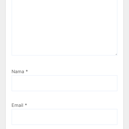
Nama
*
Email
*