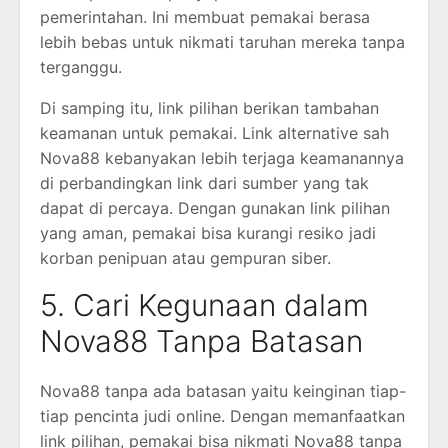
pemerintahan. Ini membuat pemakai berasa
lebih bebas untuk nikmati taruhan mereka tanpa
terganggu.
Di samping itu, link pilihan berikan tambahan
keamanan untuk pemakai. Link alternative sah
Nova88 kebanyakan lebih terjaga keamanannya
di perbandingkan link dari sumber yang tak
dapat di percaya. Dengan gunakan link pilihan
yang aman, pemakai bisa kurangi resiko jadi
korban penipuan atau gempuran siber.
5. Cari Kegunaan dalam
Nova88 Tanpa Batasan
Nova88 tanpa ada batasan yaitu keinginan tiap-
tiap pencinta judi online. Dengan memanfaatkan
link pilihan, pemakai bisa nikmati Nova88 tanpa