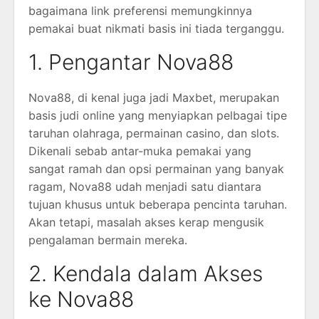
bagaimana link preferensi memungkinnya
pemakai buat nikmati basis ini tiada terganggu.
1. Pengantar Nova88
Nova88, di kenal juga jadi Maxbet, merupakan
basis judi online yang menyiapkan pelbagai tipe
taruhan olahraga, permainan casino, dan slots.
Dikenali sebab antar-muka pemakai yang
sangat ramah dan opsi permainan yang banyak
ragam, Nova88 udah menjadi satu diantara
tujuan khusus untuk beberapa pencinta taruhan.
Akan tetapi, masalah akses kerap mengusik
pengalaman bermain mereka.
2. Kendala dalam Akses
ke Nova88