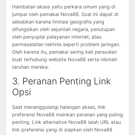
Hambatan akses yaitu perkara umum yang di
jumpai oleh pemakai Nova88. Soal ini dapat di
sebabkan karena limitasi geografis yang
difungsikan oleh sejumlah negara, penutupan
oleh penyuplai pelayanan internet, atau
permasalahan tekhnis seperti problem jaringan.
Oleh karena itu, pemakai sering kali persoalan
buat terhubung website Nova88 serta nikmati
taruhan mereka.
3. Peranan Penting Link
Opsi
Saat menanggulangi halangan akses, link
preferensi Nova88 mainkan peranan yang paling
penting. Link alternative Nova88 ialah URL atau
link preferensi yang di siapkan oleh Nova88