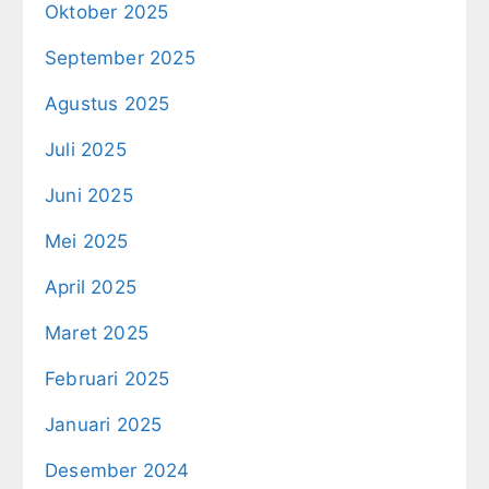
Oktober 2025
September 2025
Agustus 2025
Juli 2025
Juni 2025
Mei 2025
April 2025
Maret 2025
Februari 2025
Januari 2025
Desember 2024