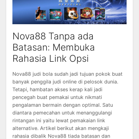
Nova88 Tanpa ada
Batasan: Membuka
Rahasia Link Opsi
Nova88 judi bola sudah jadi tujuan pokok buat
banyak penggila judi online di pelosok dunia.
Tetapi, hambatan akses kerap kali jadi
pencegah buat pemakai untuk nikmati
pengalaman bermain dengan optimal. Satu
diantara pemecahan untuk menanggulangi
rintangan ini yaitu lewat pemakaian link
alternative. Artikel berikut akan mengkaji
rahasia dibalik Nova88 tiada batasan dan