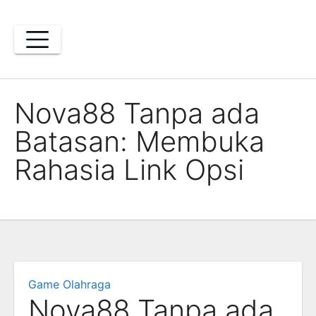
Skip
to
content
Nova88 Tanpa ada
Batasan: Membuka
Rahasia Link Opsi
Game Olahraga
Nova88 Tanpa ada