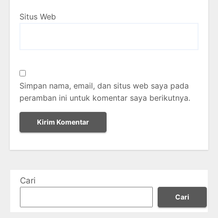
Situs Web
Simpan nama, email, dan situs web saya pada
peramban ini untuk komentar saya berikutnya.
Cari
Cari