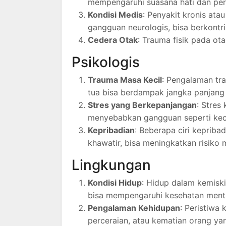
mempengaruhi suasana hati dan peri
Kondisi Medis
: Penyakit kronis ata
gangguan neurologis, bisa berkontr
Cedera Otak
: Trauma fisik pada o
Psikologis
Trauma Masa Kecil
: Pengalaman tra
tua bisa berdampak jangka panjang
Stres yang Berkepanjangan
: Stres
menyebabkan gangguan seperti kec
Kepribadian
: Beberapa ciri kepriba
khawatir, bisa meningkatkan risiko
Lingkungan
Kondisi Hidup
: Hidup dalam kemiski
bisa mempengaruhi kesehatan menta
Pengalaman Kehidupan
: Peristiwa
perceraian, atau kematian orang ya