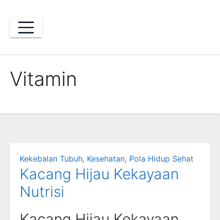
Skip
to
content
Vitamin
Kekebalan Tubuh
,
Kesehatan
,
Pola Hidup Sehat
Kacang Hijau Kekayaan
Nutrisi
Kacang Hijau Kekayaan