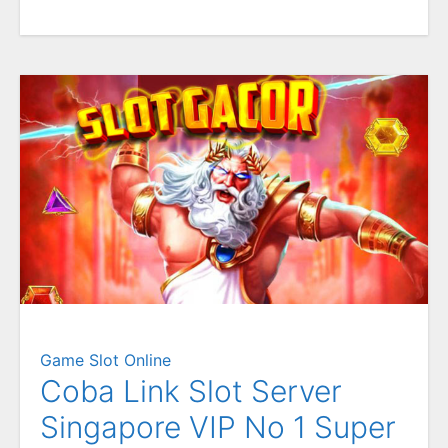
Game Slot Online
Coba Link Slot Server
Singapore VIP No 1 Super