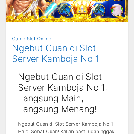
Game Slot Online
Ngebut Cuan di Slot
Server Kamboja No 1
Ngebut Cuan di Slot
Server Kamboja No 1:
Langsung Main,
Langsung Menang!
Ngebut Cuan di Slot Server Kamboja No 1
Halo, Sobat Cuan! Kalian pasti udah nggak