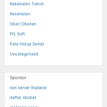
Kekebalan Tubuh
Kesehatan
Obat-Obatan
PG Soft
Pola Hidup Sehat
Uncategorized
Sponsor
slot server thailand
daftar sbobet