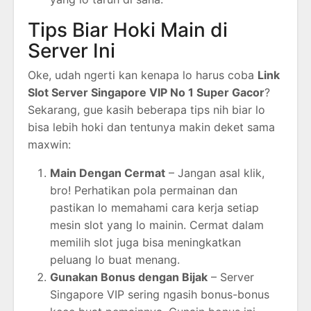
Tips Biar Hoki Main di
Server Ini
Oke, udah ngerti kan kenapa lo harus coba
Link
Slot Server Singapore VIP No 1 Super Gacor
?
Sekarang, gue kasih beberapa tips nih biar lo
bisa lebih hoki dan tentunya makin deket sama
maxwin:
Main Dengan Cermat
– Jangan asal klik,
bro! Perhatikan pola permainan dan
pastikan lo memahami cara kerja setiap
mesin slot yang lo mainin. Cermat dalam
memilih slot juga bisa meningkatkan
peluang lo buat menang.
Gunakan Bonus dengan Bijak
– Server
Singapore VIP sering ngasih bonus-bonus