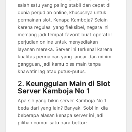
salah satu yang paling stabil dan cepat di
dunia perjudian online, khususnya untuk
permainan slot. Kenapa Kamboja? Selain
karena regulasi yang fleksibel, negara ini
memang jadi tempat favorit buat operator
perjudian online untuk menyediakan
layanan mereka. Server ini terkenal karena
kualitas permainan yang lancar dan minim
gangguan, jadi kamu bisa main tanpa
khawatir lag atau putus-putus.
2.
Keunggulan Main di Slot
Server Kamboja No 1
Apa sih yang bikin server Kamboja No 1
beda dari yang lain? Banyak, Sob! Ini dia
beberapa alasan kenapa server ini jadi
pilihan nomor satu para bettor: