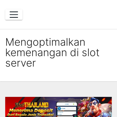
Skip
to
content
Mengoptimalkan
kemenangan di slot
server