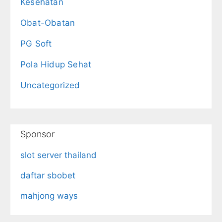
Kesehatan
Obat-Obatan
PG Soft
Pola Hidup Sehat
Uncategorized
Sponsor
slot server thailand
daftar sbobet
mahjong ways