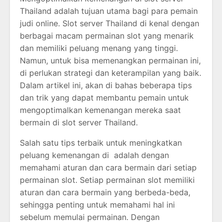
Thailand adalah tujuan utama bagi para pemain
judi online. Slot server Thailand di kenal dengan
berbagai macam permainan slot yang menarik
dan memiliki peluang menang yang tinggi.
Namun, untuk bisa memenangkan permainan ini,
di perlukan strategi dan keterampilan yang baik.
Dalam artikel ini, akan di bahas beberapa tips
dan trik yang dapat membantu pemain untuk
mengoptimalkan kemenangan mereka saat
bermain di slot server Thailand.
Salah satu tips terbaik untuk meningkatkan
peluang kemenangan di adalah dengan
memahami aturan dan cara bermain dari setiap
permainan slot. Setiap permainan slot memiliki
aturan dan cara bermain yang berbeda-beda,
sehingga penting untuk memahami hal ini
sebelum memulai permainan. Dengan