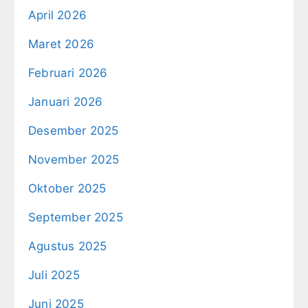
April 2026
Maret 2026
Februari 2026
Januari 2026
Desember 2025
November 2025
Oktober 2025
September 2025
Agustus 2025
Juli 2025
Juni 2025