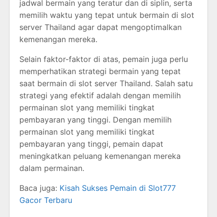
jadwal bermain yang teratur dan di siplin, serta
memilih waktu yang tepat untuk bermain di slot
server Thailand agar dapat mengoptimalkan
kemenangan mereka.
Selain faktor-faktor di atas, pemain juga perlu
memperhatikan strategi bermain yang tepat
saat bermain di slot server Thailand. Salah satu
strategi yang efektif adalah dengan memilih
permainan slot yang memiliki tingkat
pembayaran yang tinggi. Dengan memilih
permainan slot yang memiliki tingkat
pembayaran yang tinggi, pemain dapat
meningkatkan peluang kemenangan mereka
dalam permainan.
Baca juga:
Kisah Sukses Pemain di Slot777
Gacor Terbaru