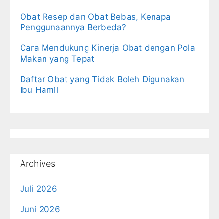
Obat Resep dan Obat Bebas, Kenapa
Penggunaannya Berbeda?
Cara Mendukung Kinerja Obat dengan Pola
Makan yang Tepat
Daftar Obat yang Tidak Boleh Digunakan
Ibu Hamil
Archives
Juli 2026
Juni 2026