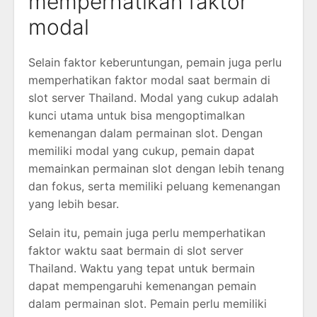
memperhatikan faktor
modal
Selain faktor keberuntungan, pemain juga perlu
memperhatikan faktor modal saat bermain di
slot server Thailand. Modal yang cukup adalah
kunci utama untuk bisa mengoptimalkan
kemenangan dalam permainan slot. Dengan
memiliki modal yang cukup, pemain dapat
memainkan permainan slot dengan lebih tenang
dan fokus, serta memiliki peluang kemenangan
yang lebih besar.
Selain itu, pemain juga perlu memperhatikan
faktor waktu saat bermain di slot server
Thailand. Waktu yang tepat untuk bermain
dapat mempengaruhi kemenangan pemain
dalam permainan slot. Pemain perlu memiliki