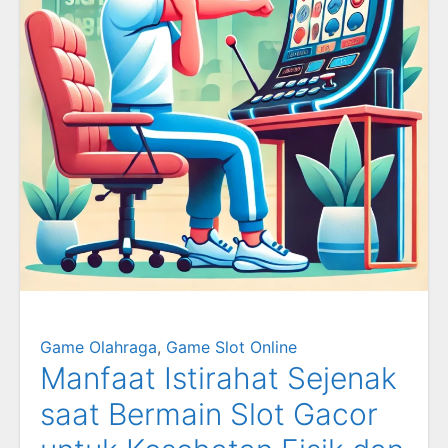
Game Olahraga
,
Game Slot Online
Manfaat Istirahat Sejenak
saat Bermain Slot Gacor