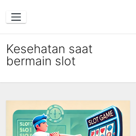
Skip
to
content
Kesehatan saat
bermain slot