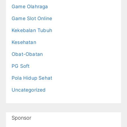
Game Olahraga
Game Slot Online
Kekebalan Tubuh
Kesehatan
Obat-Obatan
PG Soft
Pola Hidup Sehat
Uncategorized
Sponsor