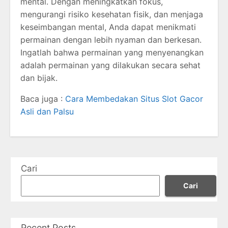
mental. Dengan meningkatkan fokus,
mengurangi risiko kesehatan fisik, dan menjaga
keseimbangan mental, Anda dapat menikmati
permainan dengan lebih nyaman dan berkesan.
Ingatlah bahwa permainan yang menyenangkan
adalah permainan yang dilakukan secara sehat
dan bijak.
Baca juga :
Cara Membedakan Situs Slot Gacor
Asli dan Palsu
Cari
Cari
Recent Posts