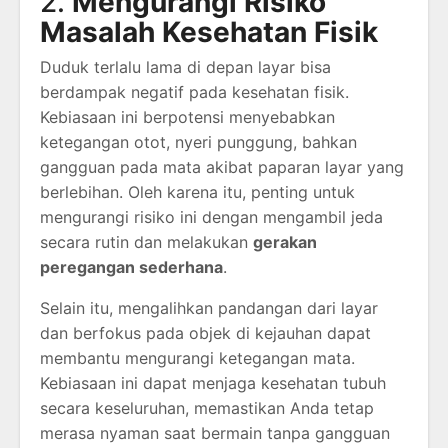
2.
Mengurangi Risiko
Masalah Kesehatan Fisik
Duduk terlalu lama di depan layar bisa
berdampak negatif pada kesehatan fisik.
Kebiasaan ini berpotensi menyebabkan
ketegangan otot, nyeri punggung, bahkan
gangguan pada mata akibat paparan layar yang
berlebihan. Oleh karena itu, penting untuk
mengurangi risiko ini dengan mengambil jeda
secara rutin dan melakukan
gerakan
peregangan sederhana
.
Selain itu, mengalihkan pandangan dari layar
dan berfokus pada objek di kejauhan dapat
membantu mengurangi ketegangan mata.
Kebiasaan ini dapat menjaga kesehatan tubuh
secara keseluruhan, memastikan Anda tetap
merasa nyaman saat bermain tanpa gangguan