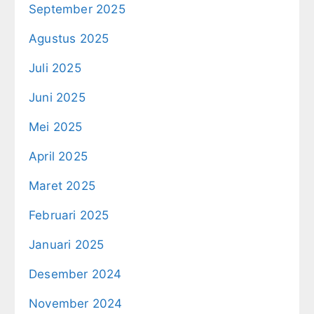
September 2025
Agustus 2025
Juli 2025
Juni 2025
Mei 2025
April 2025
Maret 2025
Februari 2025
Januari 2025
Desember 2024
November 2024